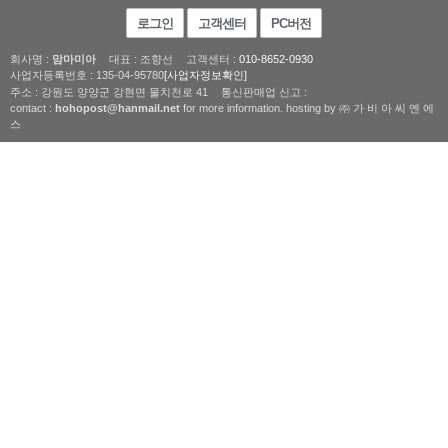
로그인
고객센터
PC버전
회사명 :
맘마미아
대표 : 조향선
고객센터 :
010-8652-0930
사업자등록번호 : 135-04-95780
[사업자정보확인]
주소 : 강원도 양양군 강현면 물치천로 41
통신판매업 신고 :
contact :
hohopost@hanmail.net
for more information. hosting by ㈜ 가 비 아 씨 엔 에
스