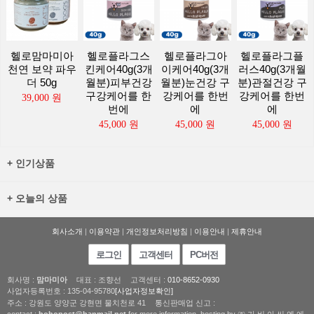
헬로맘마미아
헬로플라그스
헬로플라그아
헬로플라그플
천연 보약 파우
킨케어40g(3개
이케어40g(3개
러스40g(3개월
더 50g
월분)피부건강
월분)눈건강 구
분)관절건강 구
구강케어를 한
강케어를 한번
강케어를 한번
39,000 원
번에
에
에
45,000 원
45,000 원
45,000 원
+ 인기상품
+ 오늘의 상품
회사소개
|
이용약관
|
개인정보처리방침
|
이용안내
|
제휴안내
로그인
고객센터
PC버전
회사명 :
맘마미아
대표 : 조향선
고객센터 :
010-8652-0930
사업자등록번호 : 135-04-95780
[사업자정보확인]
주소 : 강원도 양양군 강현면 물치천로 41
통신판매업 신고 :