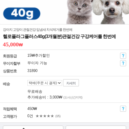
강아지 고양이 관절건강 입냄새 치석제거를 한번에
헬로플라그플러스40g(3개월분)관절건강 구강케어를 한번에
45,000
₩
15₩추가할인
회원등급
무이자 가능
무이자할부
31890
상품번호
자세히
배송
무료배송
추가배송비 : 3,000₩
(도서산간지역)
450₩
적립혜택
0건
★★★★★
고객평가
(0/5)