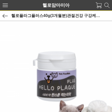
헬로맘마미아
헬로플라그플러스40g(3개월분)관절건강 구강케어를 한번에